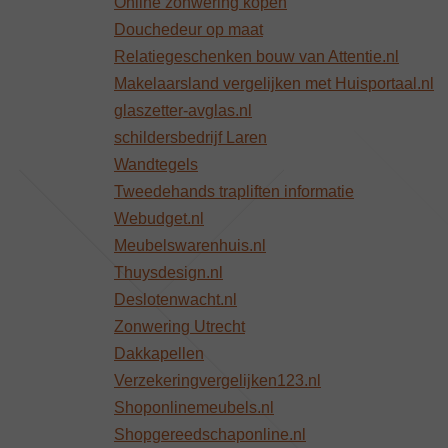
Online zonwering kopen
Douchedeur op maat
Relatiegeschenken bouw van Attentie.nl
Makelaarsland vergelijken met Huisportaal.nl
glaszetter-avglas.nl
schildersbedrijf Laren
Wandtegels
Tweedehands trapliften informatie
Webudget.nl
Meubelswarenhuis.nl
Thuysdesign.nl
Deslotenwacht.nl
Zonwering Utrecht
Dakkapellen
Verzekeringvergelijken123.nl
Shoponlinemeubels.nl
Shopgereedschaponline.nl