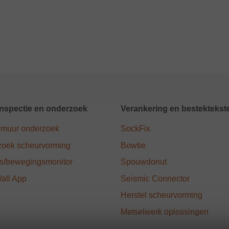
nspectie en onderzoek
Verankering en bestektekst
muur onderzoek
SockFix
oek scheurvorming
Bowtie
ngs/bewegingsmonitor
Spouwdonut
Wall App
Seismic Connector
Herstel scheurvorming
Metselwerk oplossingen