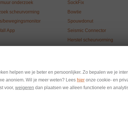
muur onderzoek
SockFix
oek scheurvorming
Bowtie
ngs/bewegingsmonitor
Spouwdonut
Wall App
Seismic Connector
Herstel scheurvorming
Metselwerk oplossingen
eken helpen we je beter en persoonlijker. Zo bepalen we je in
n we anoniem. Wil je meer weten? Lees
hier
onze cookie- en priva
st voor,
weigeren
dan plaatsen we alleen functionele en analyti