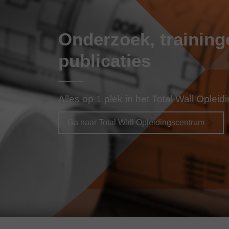
Onderzoek, training
publicaties
Alles op 1 plek in het Total Wall Oplei
Ga naar Total Wall Opleidingscentrum