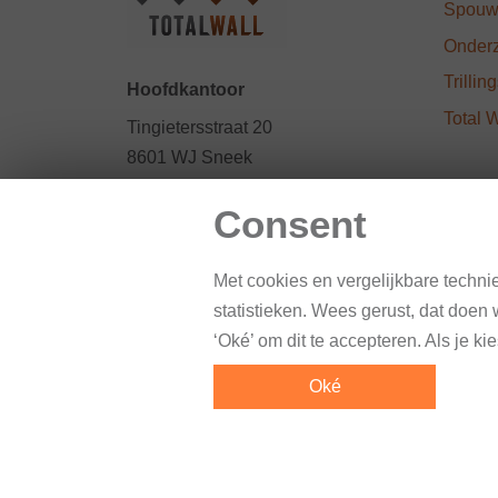
Spouw
Onderz
Trilli
Hoofdkantoor
Total 
Tingietersstraat 20
8601 WJ Sneek
T
:
088 - 111 25 25
Consent
E
:
info@totalwall.nl
Met cookies en vergelijkbare techni
statistieken. Wees gerust, dat doe
‘Oké’ om dit te accepteren. Als je kie
Oké