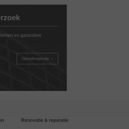
erzoek
oblemen en garandeer
Gevelinspectie
en
Renovatie & reparatie