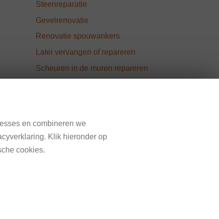
Steenreparatie
Gevelrenovatie
Renovatie spouwankers
Latei vervangen of repareren
Scheuren in de muren repareren
Meer van Total Wall
Total Wall België
teresses en combineren we
Duurzaam Funderingsherstel
cyverklaring. Klik hieronder op
sche cookies.