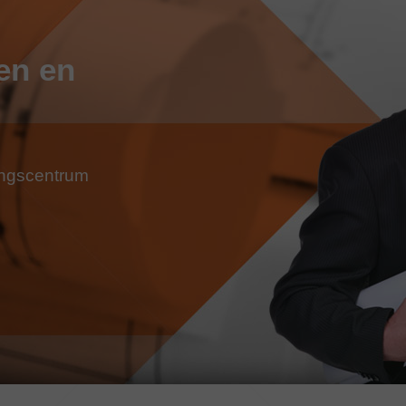
en en
dingscentrum