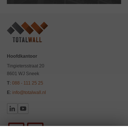
Hoofdkantoor
Tingietersstraat 20
8601 WJ Sneek
T
:
088 - 111 25 25
E
:
info@totalwall.nl