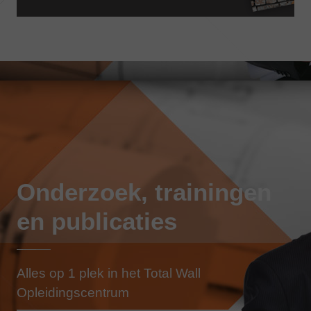
Onderzoek, trainingen
en publicaties
Alles op 1 plek in het Total Wall
Opleidingscentrum