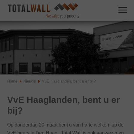
Home
Nieuws
VvE Haaglanden, bent u er bij?
VvE Haaglanden, bent u er
bij?
Op donderdag 20 maart bent u van harte welkom op de
VvE beurs in Den Haag. Total Wall is ook aanwezig en