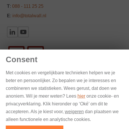
T
:
088 - 111 25 25
E
:
info@totalwall.nl
Consent
Met cookies en vergelijkbare technieken helpen we je
beter en persoonlijker. Zo bepalen we je interesses en
Gevelinspectie en onderzoek
combineren we statistieken. Wees gerust, dat doen we
anoniem. Wil je meer weten? Lees
hier
onze cookie- en
Verankering en bestekteksten
privacyverklaring. Klik hieronder op ‘Oké’ om dit te
accepteren. Als je kiest voor,
weigeren
dan plaatsen we
Renovatie & reparatie
alleen functionele en analytische cookies.
© Total Wall 2026 — Alle rechten voorbehouden |
Privacy