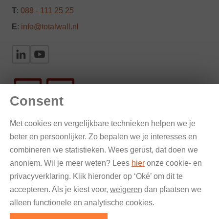
T
:
088 - 111 25 25
E
:
info@totalwall.nl
Consent
Met cookies en vergelijkbare technieken helpen we je
beter en persoonlijker. Zo bepalen we je interesses en
Gevelinspectie en onderzoek
combineren we statistieken. Wees gerust, dat doen we
anoniem. Wil je meer weten? Lees
hier
onze cookie- en
Verankering en bestekteksten
privacyverklaring. Klik hieronder op ‘Oké’ om dit te
accepteren. Als je kiest voor,
weigeren
dan plaatsen we
Renovatie & reparatie
alleen functionele en analytische cookies.
© Total Wall 2026 — Alle rechten voorbehouden |
Privacy