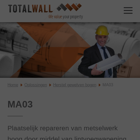
Home
Oplossingen
Herstel gewelven bogen
MA03
MA03
Plaatselijk repareren van metselwerk
boog door middel van lintvoegwapening