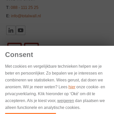
T
:
088 - 111 25 25
E
:
info@totalwall.nl
Consent
Met cookies en vergelijkbare technieken helpen we je
beter en persoonlijker. Zo bepalen we je interesses en
Gevelinspectie en onderzoek
combineren we statistieken. Wees gerust, dat doen we
anoniem. Wil je meer weten? Lees
hier
onze cookie- en
Verankering en bestekteksten
privacyverklaring. Klik hieronder op ‘Oké’ om dit te
accepteren. Als je kiest voor,
weigeren
dan plaatsen we
Renovatie & reparatie
alleen functionele en analytische cookies.