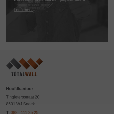
Lees meer
Hoofdkantoor
Tingietersstraat 20
8601 WJ Sneek
T
:
088 - 111 25 25