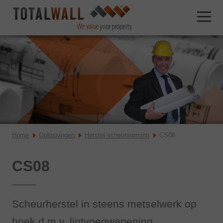
Home
Oplossingen
Herstel scheurvorming
CS08
CS08
Scheurherstel in steens metselwerk op
hoek d.m.v. lintvoegwapening