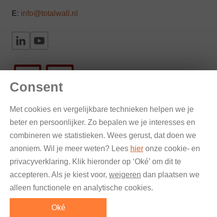
E
:
info@totalwall.nl
Consent
Met cookies en vergelijkbare technieken helpen we je
beter en persoonlijker. Zo bepalen we je interesses en
Gevelinspectie en onderzoek
combineren we statistieken. Wees gerust, dat doen we
anoniem. Wil je meer weten? Lees
hier
onze cookie- en
Verankering en bestekteksten
privacyverklaring. Klik hieronder op ‘Oké’ om dit te
accepteren. Als je kiest voor,
weigeren
dan plaatsen we
Renovatie & reparatie
alleen functionele en analytische cookies.
© Total Wall 2026 — Alle rechten voorbehouden |
Privacy
Oké
Statement
|
Vacatures