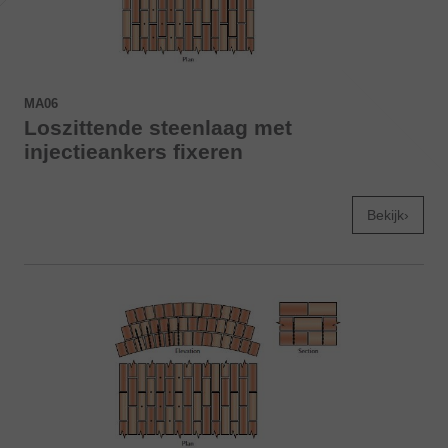
MA06
Loszittende steenlaag met
injectieankers fixeren
Bekijk›