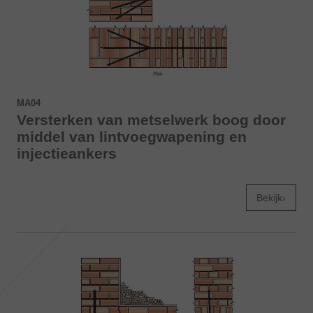
MA04
Versterken van metselwerk boog door
middel van lintvoegwapening en
injectieankers
Bekijk›