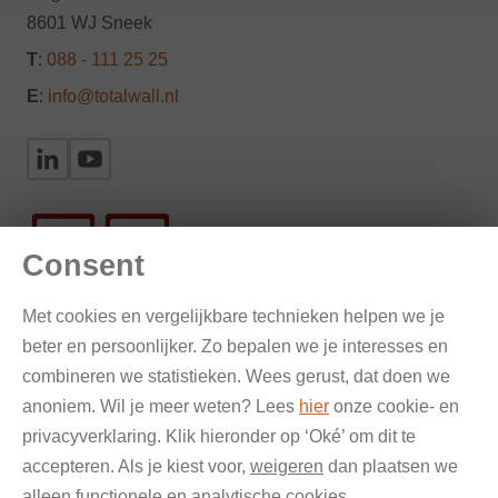
8601 WJ Sneek
T
:
088 - 111 25 25
E
:
info@totalwall.nl
Consent
Met cookies en vergelijkbare technieken helpen we je
beter en persoonlijker. Zo bepalen we je interesses en
Gevelinspectie en onderzoek
combineren we statistieken. Wees gerust, dat doen we
anoniem. Wil je meer weten? Lees
hier
onze cookie- en
Verankering en bestekteksten
privacyverklaring. Klik hieronder op ‘Oké’ om dit te
accepteren. Als je kiest voor,
weigeren
dan plaatsen we
Renovatie & reparatie
alleen functionele en analytische cookies.